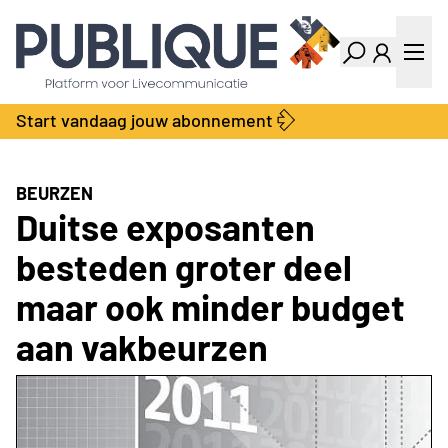
Industry Dashboard
Vacatures
Kalender
Producten
Start vandaag jouw abonnement
Locatie Finder
Bedrijvengids
LiveWire
Productengids
Contact
BEURZEN
Over ons
Duitse exposanten
Adverteren
besteden groter deel
Abonnementen
maar ook minder budget
aan vakbeurzen