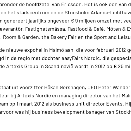
ronder de hoofdzetel van Ericsson. Het is ook een van d
ssen het stadscentrum en de Stockholm Arlanda-luchthav
genereert jaarlijks ongeveer € 9 miljoen omzet met vee
everantör, Fastighetsmässa, Fastfood & Café, Möten & E
Room & Garden, the Bakery Fair en the Sport and Leisur
e nieuwe expohal in Malmö aan, die voor februari 2012 g
 in de regio met dochter easyFairs Nordic, die gespecia
de Artexis Group in Scandinavië wordt in 2012 op € 25 mi
taat uit voorzitter Håkan Gershagen, CEO Peter Wander
teur bij Artexis Nordic en managing director van het Ma
am op 1 maart 2012 als business unit director Events. Hi
aarvoor was hij business bevelopment banager van Stock