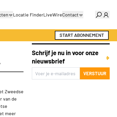
cten
Locatie Finder
LiveWire
Contact
gids
Over ons
gids
Adverteren
START ABONNEMENT
Abonnementen
Schrijf je nu in voor onze
nieuwsbrief
r
VERSTUUR
et Zweedse
r van de
otse
met meer