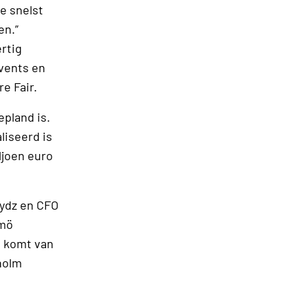
e snelst
en.”
rtig
vents en
e Fair.
epland is.
liseerd is
ljoen euro
ydz en CFO
lmö
j komt van
holm