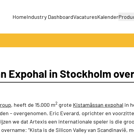
Home
Industry Dashboard
Vacatures
Kalender
Produ
Bedrijven
Producten
n Expohal in Stockholm ove
2
Group
, heeft de 15.000 m
grote
Kistamässan expohal
in h
den – overgenomen. Eric Everard, oprichter en voorzitte
zen we dat Artexis een internationale speler is die gro
overname: “Kista is de Silicon Valley van Scandinavië, 