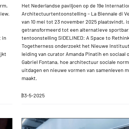
orm,
Het Nederlandse paviljoen op de 19e Internatio
view.
Architectuurtentoonstelling – La Biennale di Ve
van 10 mei tot 23 november 2025 plaatsvindt, i
getransformeerd tot een alternatieve sportbar
 in
tentoonstelling SIDELINED: A Space to Rethin
Togetherness onderzoekt het Nieuwe Instituut
jkt
leiding van curator Amanda Pinatih en sociaal
Gabriel Fontana, hoe architectuur sociale nor
uitdagen en nieuwe vormen van samenleven mo
maakt.
|
13-5-2025