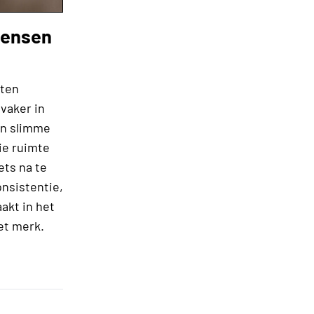
 mensen
cten
vaker in
in slimme
ie ruimte
ets na te
onsistentie,
akt in het
et merk.