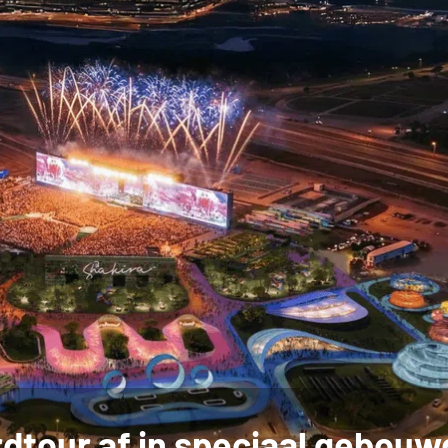
rdtour af in speciaal gebouw