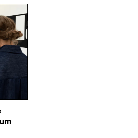
e
rium