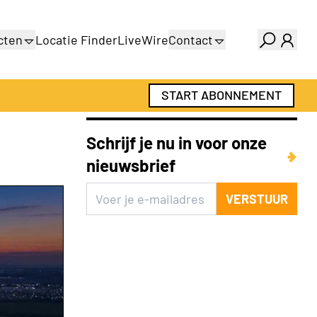
cten
Locatie Finder
LiveWire
Contact
gids
Over ons
gids
Adverteren
START ABONNEMENT
Abonnementen
Schrijf je nu in voor onze
nieuwsbrief
VERSTUUR