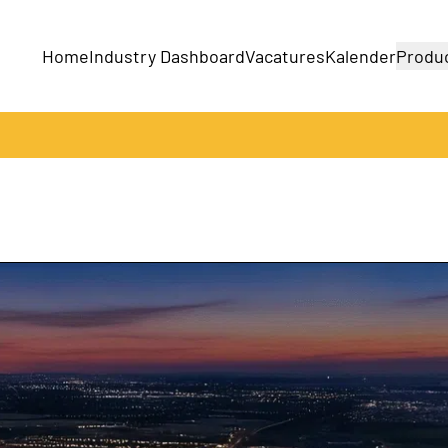
Home
Industry Dashboard
Vacatures
Kalender
Produ
Bedrijven
Producten