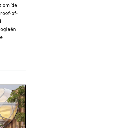
t om ‘de
roof-of-
d
logieën
we