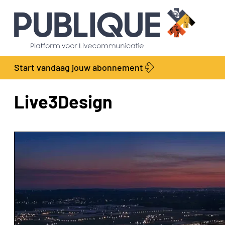
Start vandaag jouw abonnement
Live3Design