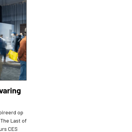
varing
5
pireerd op
The Last of
eurs CES