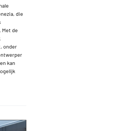
nale
nezia, die
s
. Met de
k
, onder
 ontwerper
men kan
gelijk