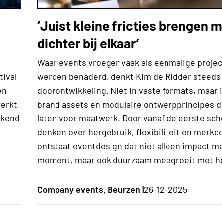
‘Juist kleine fricties brengen
dichter bij elkaar’
Waar events vroeger vaak als eenmalige proje
tival
werden benaderd, denkt Kim de Ridder steeds 
en
doorontwikkeling. Niet in vaste formats, maar 
werkt
brand assets en modulaire ontwerpprincipes d
kkend
laten voor maatwerk. Door vanaf de eerste sch
denken over hergebruik, flexibiliteit en merkc
ontstaat eventdesign dat niet alleen impact ma
moment, maar ook duurzaam meegroeit met h
Company events, Beurzen |
26-12-2025