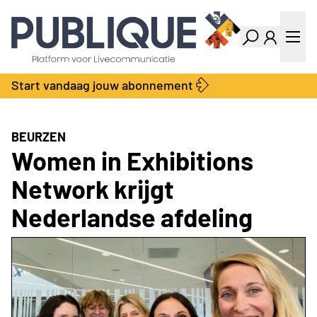
Industry Dashboard
Vacatures
Kalender
Producten
Start vandaag jouw abonnement
Locatie Finder
Bedrijvengids
LiveWire
Productengids
Contact
BEURZEN
Over ons
Women in Exhibitions
Adverteren
Network krijgt
Abonnementen
Nederlandse afdeling