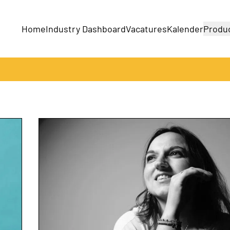
Home
Industry Dashboard
Vacatures
Kalender
Produ
Bedrijven
Producten