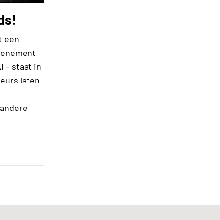
ds!
t een
evenement
 – staat in
eurs laten
 andere