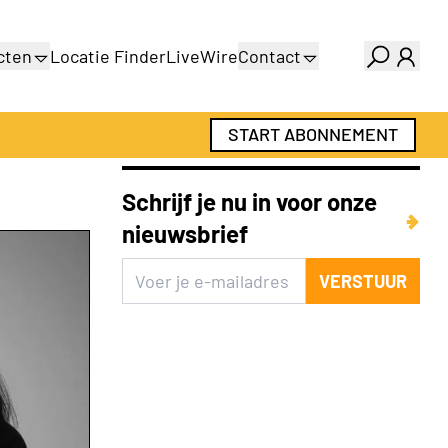
cten
Locatie Finder
LiveWire
Contact
gids
Over ons
gids
Adverteren
START ABONNEMENT
Abonnementen
Schrijf je nu in voor onze
nieuwsbrief
VERSTUUR