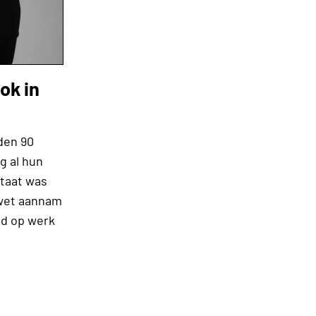
ok in
gden 90
g al hun
ltaat was
swet aannam
od op werk