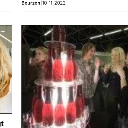
Beurzen |
10-11-2022
gt