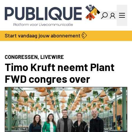
Industry Dashboard
Vacatures
Kalender
Producten
Start vandaag jouw abonnement
Locatie Finder
Bedrijvengids
LiveWire
Productengids
Contact
CONGRESSEN, LIVEWIRE
Over ons
Timo Kruft neemt Plant
Adverteren
FWD congres over
Abonnementen