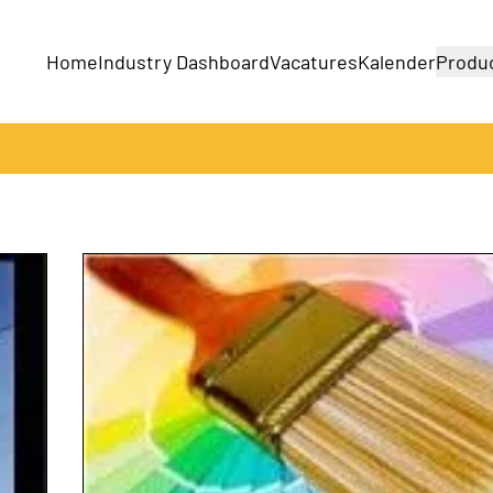
Home
Industry Dashboard
Vacatures
Kalender
Produ
Bedrijven
Producten