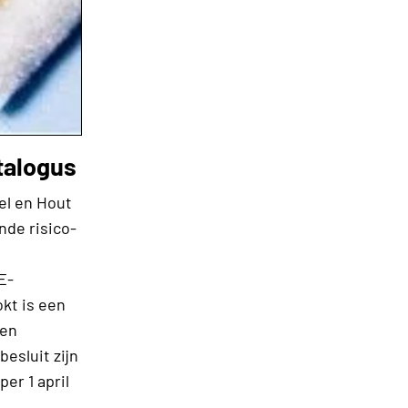
talogus
l en Hout
de risico-
E-
kt is een
ven
esluit zijn
r 1 april