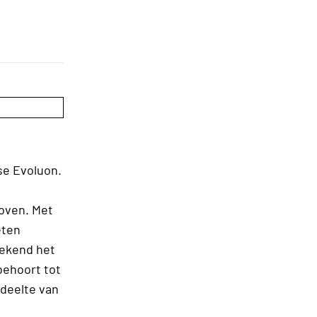
se Evoluon.
oven. Met
eten
ekend het
behoort tot
edeelte van