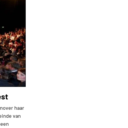
est
nover haar
einde van
 een