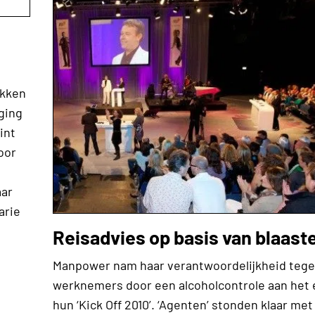
okken
ging
int
oor
aar
arie
Reisadvies op basis van blaast
Manpower nam haar verantwoordelijkheid tege
werknemers door een alcoholcontrole aan het 
hun ‘Kick Off 2010’. ‘Agenten’ stonden klaar met