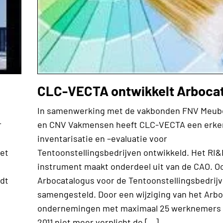
CLC-VECTA ontwikkelt Arboca
e
In samenwerking met de vakbonden FNV Meube
r
en CNV Vakmensen heeft CLC-VECTA een erken
inventarisatie en –evaluatie voor
met
Tentoonstellingsbedrijven ontwikkeld. Het RI&
instrument maakt onderdeel uit van de CAO. Oo
rdt
Arbocatalogus voor de Tentoonstellingsbedrij
samengesteld. Door een wijziging van het Arbob
ondernemingen met maximaal 25 werknemers pe
2011 niet meer verplicht de […]