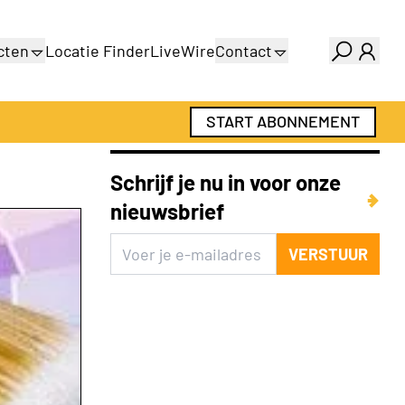
cten
Locatie Finder
LiveWire
Contact
gids
Over ons
gids
Adverteren
START ABONNEMENT
Abonnementen
Schrijf je nu in voor onze
nieuwsbrief
VERSTUUR