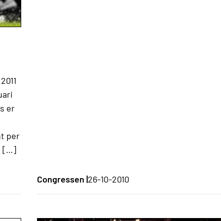
 2011
uari
s er
nt per
 […]
Congressen |
26-10-2010