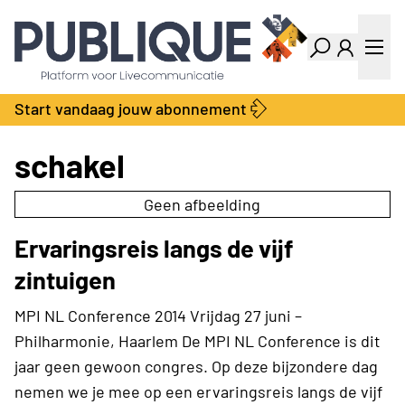
Industry Dashboard
Vacatures
Kalender
Producten
Start vandaag jouw abonnement
Locatie Finder
Bedrijvengids
LiveWire
Productengids
schakel
Contact
Over ons
Geen afbeelding
Adverteren
Ervaringsreis langs de vijf
Abonnementen
zintuigen
MPI NL Conference 2014 Vrijdag 27 juni –
Philharmonie, Haarlem De MPI NL Conference is dit
jaar geen gewoon congres. Op deze bijzondere dag
nemen we je mee op een ervaringsreis langs de vijf