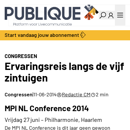
Industry Dashboard
Vacatures
Kalender
Producten
Start vandaag jouw abonnement
Locatie Finder
Bedrijvengids
LiveWire
Productengids
Contact
CONGRESSEN
Over ons
Ervaringsreis langs de vijf
Adverteren
zintuigen
Abonnementen
Congressen
|
11-06-2014
Redactie CM
2 min
MPI NL Conference 2014
Vrijdag 27 juni – Philharmonie, Haarlem
De MPI NL Conference is dit jaar geen gewoon