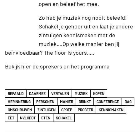
open en beleef het mee.
Zo heb je muziek nog nooit beleefd!
Schakel je gehoor uit en laat je andere
zintuigen kennismaken met de
muziek….Op welke manier ben jij
beïnvloedbaar? The floor is yours…..
Bekijk hier de sprekers en het programma
BEPAALD
DAARMEE
VERTALEN
MUZIEK
KOPEN
HERINNERING
PERSONEN
MANIER
DRINKT
CONFERENCE
DAG
OMSCHRIJVEN
ZINTUIGEN
GROEP
PROBEER
KENNISMAKEN
EET
NVLOEDT
ETEN
SCHAKEL