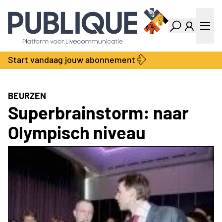
Industry Dashboard
Vacatures
Kalender
Producten
Start vandaag jouw abonnement
Locatie Finder
Bedrijvengids
LiveWire
Productengids
Contact
BEURZEN
Over ons
Superbrainstorm: naar
Adverteren
Olympisch niveau
Abonnementen