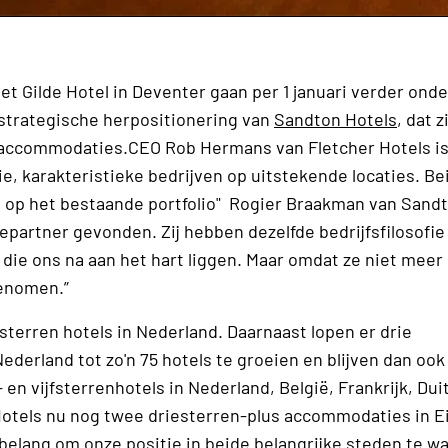
 Gilde Hotel in Deventer gaan per 1 januari verder onde
 strategische herpositionering van
Sandton Hotels
, dat 
telaccommodaties.CEO Rob Hermans van Fletcher Hotels is 
e, karakteristieke bedrijven op uitstekende locaties. Be
g op het bestaande portfolio" Rogier Braakman van Sandt
artner gevonden. Zij hebben dezelfde bedrijfsfilosofie a
die ons na aan het hart liggen. Maar omdat ze niet meer 
genomen.”
sterren hotels in Nederland. Daarnaast lopen er drie
derland tot zo'n 75 hotels te groeien en blijven dan ook 
en vijfsterrenhotels in Nederland, België, Frankrijk, Dui
Hotels nu nog twee driesterren-plus accommodaties in 
belang om onze positie in beide belangrijke steden te w