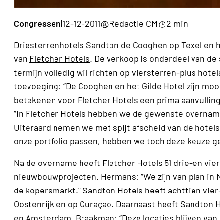
Congressen
|
12-12-2011
Redactie CM
2 min
Driesterrenhotels Sandton de Cooghen op Texel en het
van
Fletcher Hotels
. De verkoop is onderdeel van de
termijn volledig wil richten op viersterren-plus ho
toevoeging: “De Cooghen en het Gilde Hotel zijn mooi
betekenen voor Fletcher Hotels een prima aanvullin
“In Fletcher Hotels hebben we de gewenste overnamep
Uiteraard nemen we met spijt afscheid van de hotels 
onze portfolio passen, hebben we toch deze keuze 
Na de overname heeft Fletcher Hotels 51 drie-en vier
nieuwbouwprojecten. Hermans: “We zijn van plan in Ne
de kopersmarkt." Sandton Hotels heeft achttien vier- 
Oostenrijk en op Curaçao. Daarnaast heeft Sandton 
en Amsterdam. Braakman: “Deze locaties blijven van 