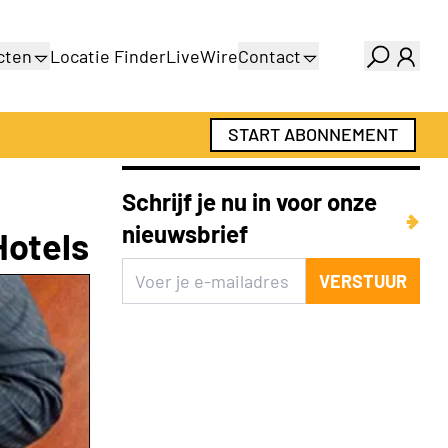
cten
Locatie Finder
LiveWire
Contact
gids
Over ons
gids
Adverteren
START ABONNEMENT
Abonnementen
Schrijf je nu in voor onze
nieuwsbrief
Hotels
VERSTUUR