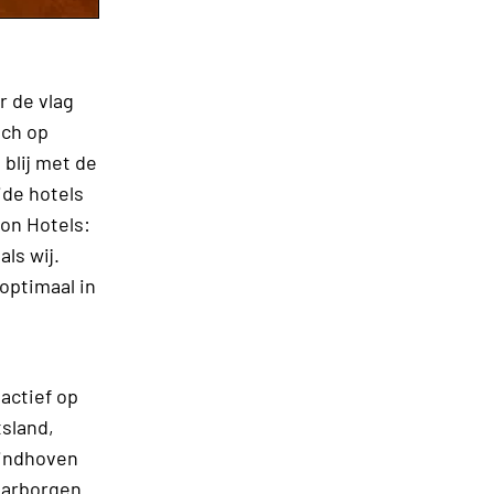
r de vlag
zich op
blij met de
ide hotels
on Hotels:
ls wij.
optimaal in
actief op
tsland,
Eindhoven
aarborgen.