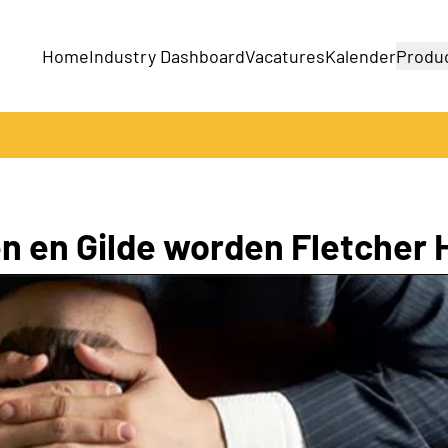
Home
Industry Dashboard
Vacatures
Kalender
Produ
Bedrijven
Producten
 en Gilde worden Fletcher 