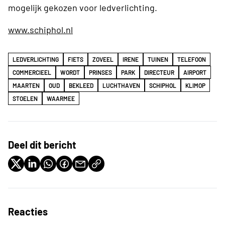
mogelijk gekozen voor ledverlichting.
www.schiphol.nl
LEDVERLICHTING
FIETS
ZOVEEL
IRENE
TUINEN
TELEFOON
COMMERCIEEL
WORDT
PRINSES
PARK
DIRECTEUR
AIRPORT
MAARTEN
OUD
BEKLEED
LUCHTHAVEN
SCHIPHOL
KLIMOP
STOELEN
WAARMEE
Deel dit bericht
Reacties