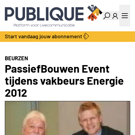
Industry Dashboard
Vacatures
Kalender
Producten
Start vandaag jouw abonnement
Locatie Finder
Bedrijvengids
LiveWire
Productengids
Contact
BEURZEN
Over ons
PassiefBouwen Event
Adverteren
tijdens vakbeurs Energie
Abonnementen
2012