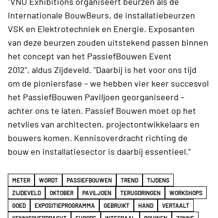
"VNU Exhibitions organiseert beurzen als de
Internationale BouwBeurs, de installatiebeurzen
VSK en Elektrotechniek en Energie. Exposanten
van deze beurzen zouden uitstekend passen binnen
het concept van het PassiefBouwen Event
2012", aldus Zijdeveld. "Daarbij is het voor ons tijd
om de pioniersfase – we hebben vier keer succesvol
het PassiefBouwen Paviljoen georganiseerd –
achter ons te laten. Passief Bouwen moet op het
netvlies van architecten, projectontwikkelaars en
bouwers komen. Kennisoverdracht richting de
bouw en installatiesector is daarbij essentieel.”
METER
WORDT
PASSIEFBOUWEN
TREND
TIJDENS
ZIJDEVELD
OKTOBER
PAVILJOEN
TERUGDRINGEN
WORKSHOPS
GOED
EXPOSITIEPROGRAMMA
GEBRUIKT
HAND
VERTAALT
KENNISOVERDRACHT
EUROPE
INTEGRAAL
BOUWEN
ZONNE