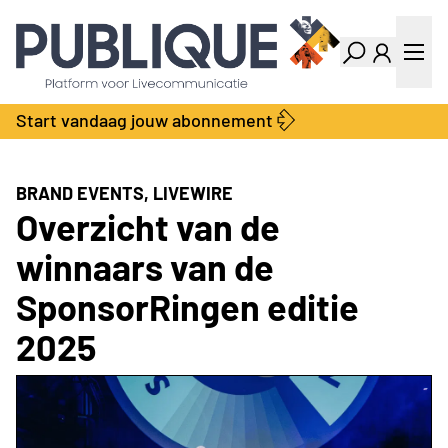
Industry Dashboard
Vacatures
Kalender
Producten
Start vandaag jouw abonnement
Locatie Finder
Bedrijvengids
LiveWire
Productengids
Contact
BRAND EVENTS, LIVEWIRE
Over ons
Overzicht van de
Adverteren
winnaars van de
Abonnementen
SponsorRingen editie
2025