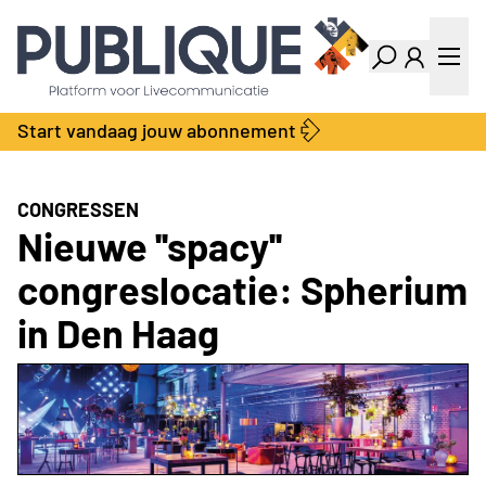
Industry Dashboard
Vacatures
Kalender
Producten
Start vandaag jouw abonnement
Locatie Finder
Bedrijvengids
LiveWire
Productengids
Contact
CONGRESSEN
Over ons
Nieuwe ''spacy''
Adverteren
congreslocatie: Spherium
Abonnementen
in Den Haag