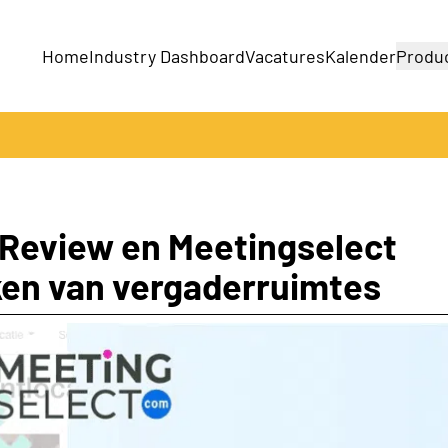
Home
Industry Dashboard
Vacatures
Kalender
Produ
Bedrijven
Producten
Review en Meetingselect
ken van vergaderruimtes