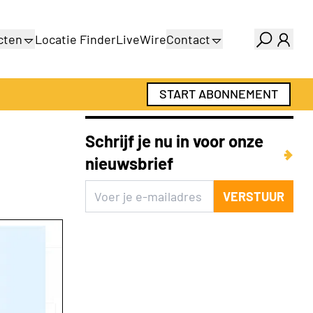
cten
Locatie Finder
LiveWire
Contact
gids
Over ons
gids
Adverteren
START ABONNEMENT
Abonnementen
Schrijf je nu in voor onze
nieuwsbrief
VERSTUUR