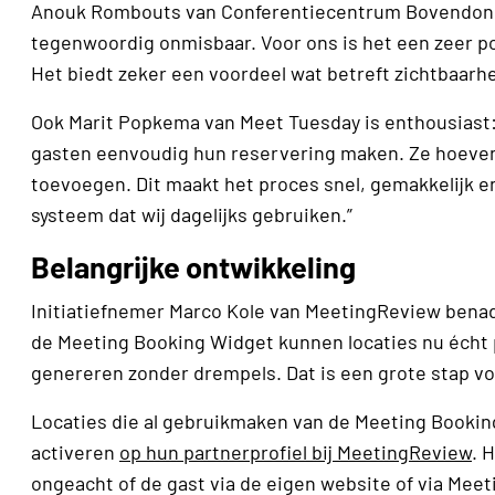
Anouk Rombouts van Conferentiecentrum Bovendonk n
tegenwoordig onmisbaar. Voor ons is het een zeer p
Het biedt zeker een voordeel wat betreft zichtbaarh
Ook Marit Popkema van Meet Tuesday is enthousiast:
gasten eenvoudig hun reservering maken. Ze hoeven 
toevoegen. Dit maakt het proces snel, gemakkelijk en
systeem dat wij dagelijks gebruiken.”
Belangrijke ontwikkeling
Initiatiefnemer Marco Kole van MeetingReview benadr
de Meeting Booking Widget kunnen locaties nu écht 
genereren zonder drempels. Dat is een grote stap vo
Locaties die al gebruikmaken van de Meeting Booki
activeren
op hun partnerprofiel bij MeetingReview
. 
ongeacht of de gast via de eigen website of via Mee