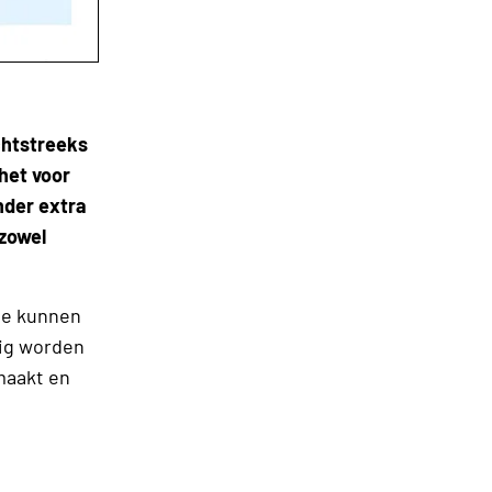
chtstreeks
het voor
nder extra
zowel
ie kunnen
dig worden
maakt en