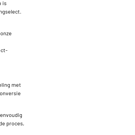
 is
ngselect.
 onze
ect-
eling met
conversie
eenvoudig
nde proces,