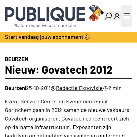
Industry Dashboard
Vacatures
Kalender
Producten
Start vandaag jouw abonnement
Locatie Finder
Bedrijvengids
LiveWire
Productengids
Contact
BEURZEN
Over ons
Nieuw: Govatech 2012
Adverteren
Abonnementen
Beurzen
|
25-10-2011
Redactie Expovisie
2 min
Event Service Center en Evenementenhal
Gorinchem gaan in 2012 samen de nieuwe vakbeurs
Govatech organiseren. Govatech concentreert zich
op de 'natte infrastructuur'. Exposanten zijn
bedrijven op het gebied van aanleg en onderhoud