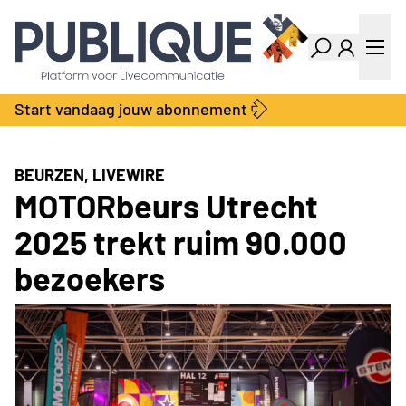
Industry Dashboard
Vacatures
Kalender
Producten
Start vandaag jouw abonnement
Locatie Finder
Bedrijvengids
LiveWire
Productengids
Contact
BEURZEN, LIVEWIRE
Over ons
MOTORbeurs Utrecht
Adverteren
2025 trekt ruim 90.000
Abonnementen
bezoekers