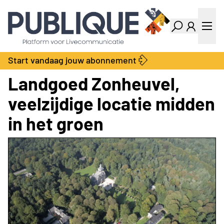
Industry Dashboard
Vacatures
Kalender
Producten
Start vandaag jouw abonnement
Locatie Finder
Bedrijvengids
Landgoed Zonheuvel,
LiveWire
Productengids
Contact
veelzijdige locatie midden
Over ons
in het groen
Adverteren
Abonnementen