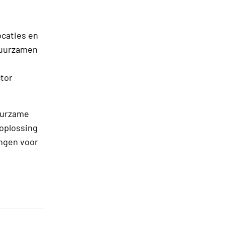
ocaties en
rduurzamen
ctor
uurzame
soplossing
ingen voor