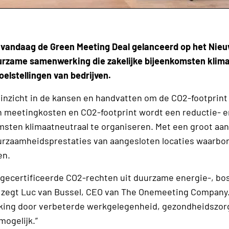
vandaag de Green Meeting Deal gelanceerd op het Nie
uurzame samenwerking die zakelijke bijeenkomsten klim
elstellingen van bedrijven.
 inzicht in de kansen en handvatten om de CO2-footprint 
 in meetingkosten en CO2-footprint wordt een reductie- e
msten klimaatneutraal te organiseren. Met een groot aa
uurzaamheidsprestaties van aangesloten locaties waarbo
en.
ecertificeerde CO2-rechten uit duurzame energie-, bo
, zegt Luc van Bussel, CEO van The Onemeeting Company. 
lking door verbeterde werkgelegenheid, gezondheidszor
mogelijk.”