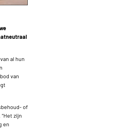
uwe
aatneutraal
van al hun
n
nbod van
rgt
sbehoud- of
“Het zijn
g en