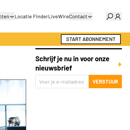
cten
Locatie Finder
LiveWire
Contact
gids
Over ons
gids
Adverteren
START ABONNEMENT
Abonnementen
Schrijf je nu in voor onze
nieuwsbrief
VERSTUUR