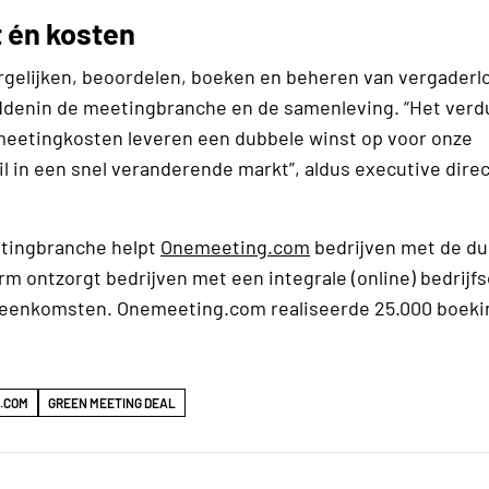
t én kosten
gelijken, beoordelen, boeken en beheren van vergaderl
 middenin de meetingbranche en de samenleving. “Het ve
 meetingkosten leveren een dubbele winst op voor onze
 in een snel veranderende markt”, aldus executive dire
eetingbranche helpt
Onemeeting.com
bedrijven met de d
rm ontzorgt bedrijven met een integrale (online) bedrijf
bijeenkomsten. Onemeeting.com realiseerde 25.000 boek
.COM
GREEN MEETING DEAL