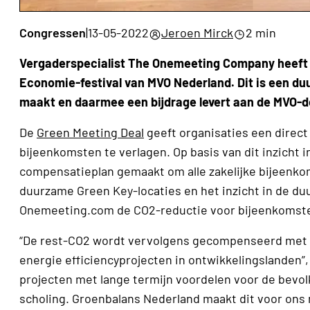
Congressen
|
13-05-2022
Jeroen Mirck
2 min
Vergaderspecialist The Onemeeting Company heeft 
Economie-festival van MVO Nederland. Dit is een d
maakt en daarmee een bijdrage levert aan de MVO-do
De
Green Meeting Deal
geeft organisaties een direct
bijeenkomsten te verlagen. Op basis van dit inzicht
compensatieplan gemaakt om alle zakelijke bijeenko
duurzame Green Key-locaties en het inzicht in de d
Onemeeting.com de CO2-reductie voor bijeenkomst
“De rest-CO2 wordt vervolgens gecompenseerd met g
energie efficiencyprojecten in ontwikkelingslanden”
projecten met lange termijn voordelen voor de bevo
scholing. Groenbalans Nederland maakt dit voor ons 