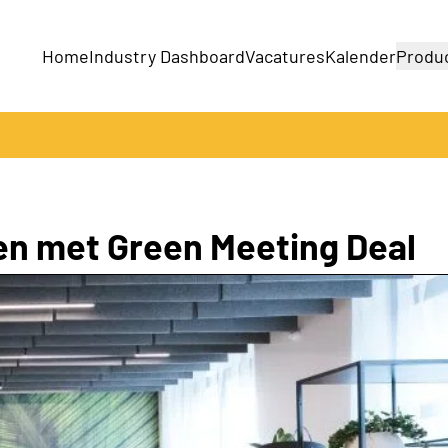
Home
Industry Dashboard
Vacatures
Kalender
Produ
Bedrijven
Producten
en met Green Meeting Deal