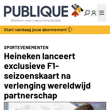
Industry Dashboard
Vacatures
Kalender
Producten
Start vandaag jouw abonnement
Locatie Finder
Bedrijvengids
LiveWire
Productengids
Contact
SPORTEVENEMENTEN
Over ons
Heineken lanceert
Adverteren
exclusieve F1-
Abonnementen
seizoenskaart na
verlenging wereldwijd
partnerschap