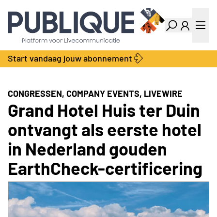
Industry Dashboard
Vacatures
Kalender
Producten
Start vandaag jouw abonnement
Locatie Finder
Bedrijvengids
LiveWire
Productengids
Contact
CONGRESSEN, COMPANY EVENTS, LIVEWIRE
Over ons
Grand Hotel Huis ter Duin
Adverteren
ontvangt als eerste hotel
Abonnementen
in Nederland gouden
EarthCheck-certificering