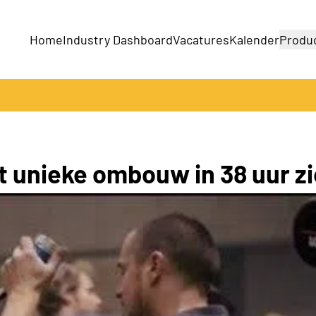
Home
Industry Dashboard
Vacatures
Kalender
Produ
Bedrijven
Producten
at unieke ombouw in 38 uur z