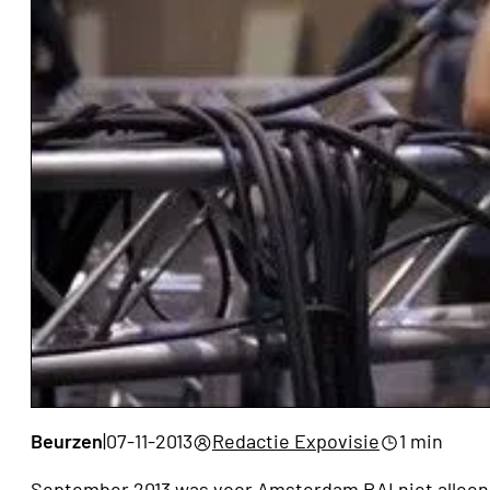
Beurzen
|
07-11-2013
Redactie Expovisie
1 min
September 2013 was voor Amsterdam RAI niet alleen