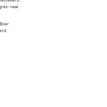
gres- naar
 Boer
erd.