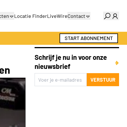
cten
Locatie Finder
LiveWire
Contact
gids
Over ons
gids
Adverteren
START ABONNEMENT
Abonnementen
Schrijf je nu in voor onze
nieuwsbrief
ien
VERSTUUR