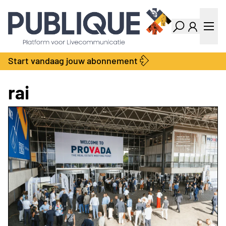
Industry Dashboard
Vacatures
Kalender
Producten
Start vandaag jouw abonnement
Locatie Finder
Bedrijvengids
LiveWire
Productengids
rai
Contact
Over ons
Adverteren
Abonnementen