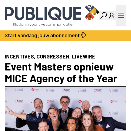
Industry Dashboard
Vacatures
Kalender
Producten
Start vandaag jouw abonnement
Locatie Finder
Bedrijvengids
LiveWire
Productengids
Contact
INCENTIVES, CONGRESSEN, LIVEWIRE
Over ons
Event Masters opnieuw
Adverteren
MICE Agency of the Year
Abonnementen