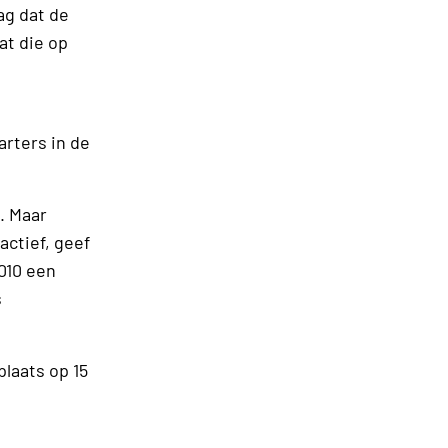
ag dat de
at die op
arters in de
. Maar
actief, geef
010 een
s
laats op 15