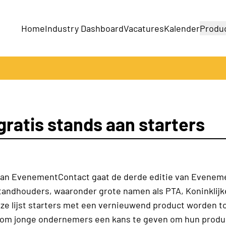
Home
Industry Dashboard
Vacatures
Kalender
Produ
Bedrijven
Producten
ratis stands aan starters
 van EvenementContact gaat de derde editie van Evene
 standhouders, waaronder grote namen als PTA, Koninklij
 deze lijst starters met een vernieuwend product worden 
s om jonge ondernemers een kans te geven om hun produ