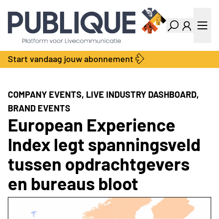
Industry Dashboard
Vacatures
Kalender
Producten
Start vandaag jouw abonnement
Locatie Finder
Bedrijvengids
LiveWire
Productengids
Contact
COMPANY EVENTS, LIVE INDUSTRY DASHBOARD,
Over ons
BRAND EVENTS
Adverteren
European Experience
Abonnementen
Index legt spanningsveld
tussen opdrachtgevers
en bureaus bloot