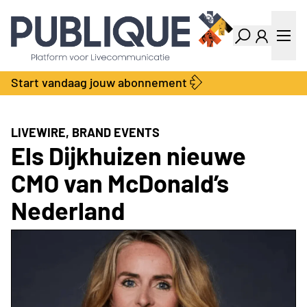
Industry Dashboard
Vacatures
Kalender
Producten
Start vandaag jouw abonnement
Locatie Finder
Bedrijvengids
LiveWire
Productengids
Contact
LIVEWIRE, BRAND EVENTS
Over ons
Els Dijkhuizen nieuwe
Adverteren
CMO van McDonald’s
Abonnementen
Nederland