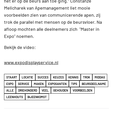
het er op de beurs aan toe ging.” Constanze
Melicharek van Apemanagement liet mooie
voorbeelden zien van communicerende apen, zij
trok de parallel met mensen op de beursvloer. Na
afloop mochten alle deelnemers zich "Master in
Expo" noemen.
Bekijk de video:
www.expodisplayservice.nl
STAART
LOCATIE
SUCCES
KEUZES
KENNIS
TROK
MIDDAG
EXPO
SERVICE
MAKEN
EXPOSANTEN
TIPS
BEURSDEELNAME
ALLE
DRIEHONDERD
VEEL
GEHOUDEN
VOORBEELDEN
LEENHOUTS
BIJEENKOMST