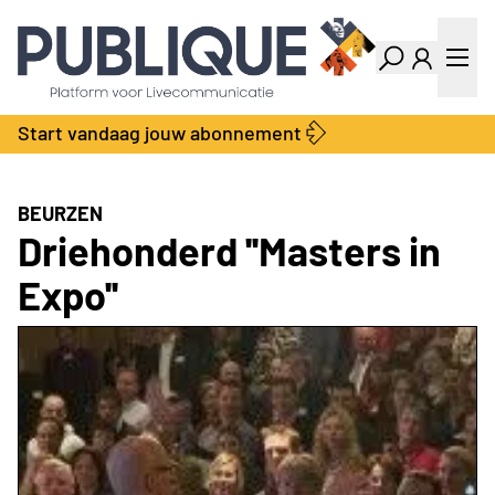
Industry Dashboard
Vacatures
Kalender
Producten
Start vandaag jouw abonnement
Locatie Finder
Bedrijvengids
LiveWire
Productengids
Contact
BEURZEN
Over ons
Driehonderd ''Masters in
Adverteren
Expo''
Abonnementen