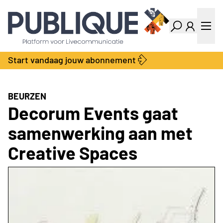
Industry Dashboard
Vacatures
Kalender
Producten
Start vandaag jouw abonnement
Locatie Finder
Bedrijvengids
LiveWire
Productengids
Contact
BEURZEN
Over ons
Decorum Events gaat
Adverteren
samenwerking aan met
Abonnementen
Creative Spaces