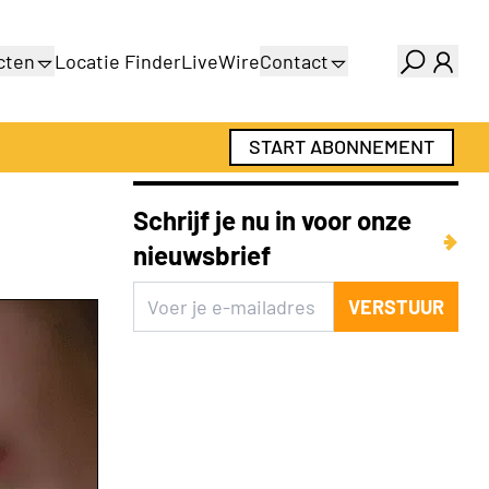
cten
Locatie Finder
LiveWire
Contact
gids
Over ons
gids
Adverteren
START ABONNEMENT
Abonnementen
Schrijf je nu in voor onze
nieuwsbrief
VERSTUUR