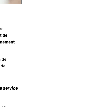
de
t de
venement
n de
 de
e service