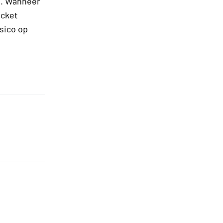
d. Wanneer
icket
sico op