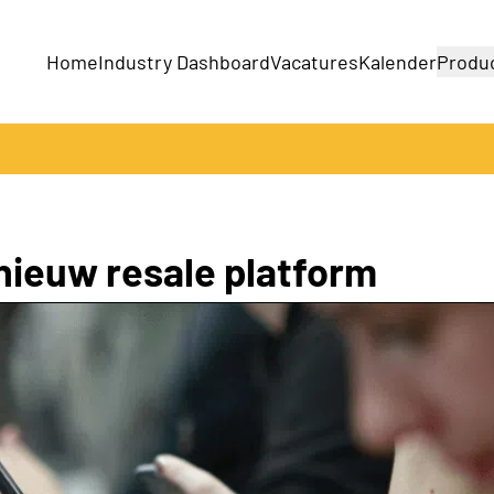
Home
Industry Dashboard
Vacatures
Kalender
Produ
Bedrijven
Producten
nieuw resale platform