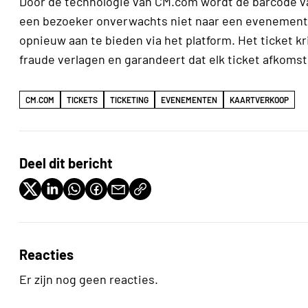
Door de technologie van CM.com wordt de barcode va
een bezoeker onverwachts niet naar een evenement k
opnieuw aan te bieden via het platform. Het ticket k
fraude verlagen en garandeert dat elk ticket afkoms
CM.COM
TICKETS
TICKETING
EVENEMENTEN
KAARTVERKOOP
Deel dit bericht
Reacties
Er zijn nog geen reacties.