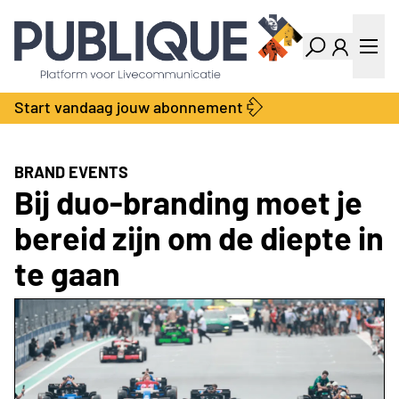
Industry Dashboard
Vacatures
Kalender
Producten
Start vandaag jouw abonnement
Locatie Finder
Bedrijvengids
LiveWire
Productengids
Contact
BRAND EVENTS
Over ons
Bij duo-branding moet je
Adverteren
bereid zijn om de diepte in
Abonnementen
te gaan