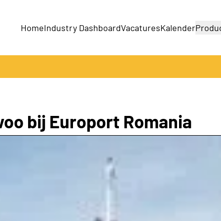
Home
Industry Dashboard
Vacatures
Kalender
Produ
Bedrijven
Producten
oo bij Europort Romania