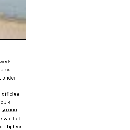
twerk
tieme
t onder
officieel
 bulk
 60.000
e van het
o tijdens