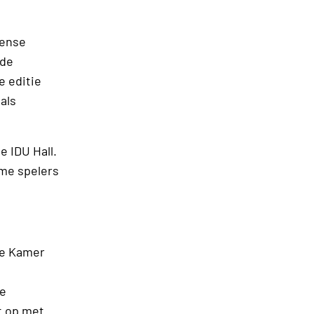
eense
 de
e editie
als
 IDU Hall.
me spelers
se Kamer
le
t op met