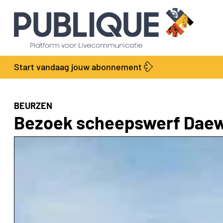
Start vandaag jouw abonnement
BEURZEN
Bezoek scheepswerf Daew