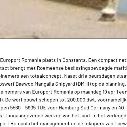
al Europort Romania plaats in Constanta. Een compact ne
ontact brengt met Roemeense beslissingsbevoegde mari
elnemers een totaalconcept. Naast drie beursdagen staa
pswerf Daewoo Mangalia Shipyard (DMHI) op de planning.
deelnemers van Europort Romania op maandag 19 april een 
. De werf bouwt schepen tot 200.000 dwt, voornamelijk
hepen 5560 – 5905 TUE voor Hamburg Sud Germany en 40 –
st toonaangevende werven van het land. In het verlengd
port Romania het management en de inkopers van Daewo