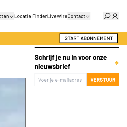
cten
Locatie Finder
LiveWire
Contact
gids
Over ons
gids
Adverteren
START ABONNEMENT
Abonnementen
Schrijf je nu in voor onze
nieuwsbrief
VERSTUUR