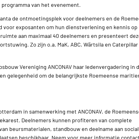
le programma van het evenement.
onstanta de ontmoetingsplek voor deelnemers en de Roem
d voor exposanten om hun dienstverlening en kennis op
 ruimte aan maximaal 40 deelnemers en presenteert dez
tstuwing. Zo zijn o.a. MaK, ABC, Wärtsila en Caterpillar 
sbouw Vereniging ANCONAV haar ledenvergadering in de
zen gelegenheid om de belangrijkste Roemeense maritie
 Rotterdam in samenwerking met ANCONAV, de Roemeen
ekarest. Deelnemers kunnen profiteren van complete
rt van beursmaterialen, standbouw en deelname aan socia
laatsen beschikbaar. Neem voor meer informatie contac