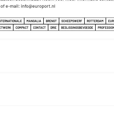
of e-mail: info@europort.nl
NTERNATIONALE
MANGALIA
BRENGT
SCHEEPSWERF
ROTTERDAM
EUR
ETWERK
COMPACT
CONTACT
DRIE
BESLISSINGSBEVOEGDE
PROFESSIO