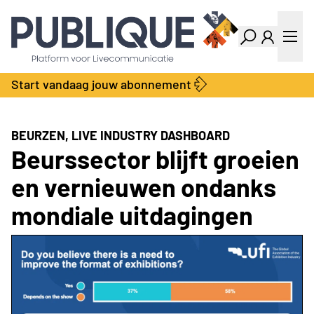
Industry Dashboard
Vacatures
Kalender
Producten
Start vandaag jouw abonnement
Locatie Finder
Bedrijvengids
LiveWire
Productengids
Contact
BEURZEN, LIVE INDUSTRY DASHBOARD
Over ons
Beurssector blijft groeien
Adverteren
en vernieuwen ondanks
Abonnementen
mondiale uitdagingen