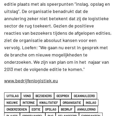
editie plaats met als speerpunten ”inslag, opslag en
uitslag”. De organisatie benadrukt dat de
annulering zeker niet betekent dat zij de logistieke
sector de rug toekeert. Gezien de positieve
reacties van bezoekers tijdens de afgelopen edities,
ziet de organisatie absoluut kansen voor een
vervolg. Loefen: "We gaan nu eerst in gesprek met
de branche om nieuwe mogelijkheden te
onderzoeken. We zijn van plan om in het najaar van
2013 met de volgende editie te komen."
www.bedrijfenlogistiek.eu
UITSLAG
VOND
BEZOEKERS
GESPREK
GEANNULEERD
NIEUWE
INTERNE
KWALITATIEF
ORGANISATIE
INSLAG
ONDERZOEKEN
EDITIE
OPSLAG
BEDRIJF
ANNULERING
PLAATS
GROOTHANDEL
RUG
GELANCEERD
EXPOSANTEN