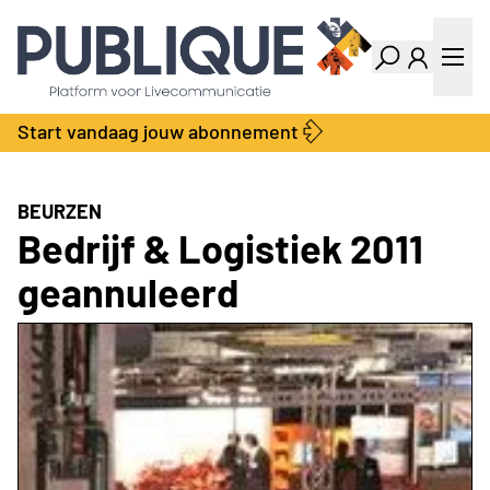
Industry Dashboard
Vacatures
Kalender
Producten
Start vandaag jouw abonnement
Locatie Finder
Bedrijvengids
LiveWire
Productengids
Contact
BEURZEN
Over ons
Bedrijf & Logistiek 2011
Adverteren
geannuleerd
Abonnementen