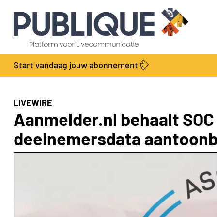
Start vandaag jouw abonnement
LIVEWIRE
Aanmelder.nl behaalt SOC 2
deelnemersdata aantoonba