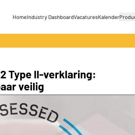
Home
Industry Dashboard
Vacatures
Kalender
Produ
Bedrijven
Producten
 Type II-verklaring:
ar veilig