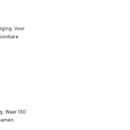
iging. Voor
toonbare
ng. Waar ISO
 Samen