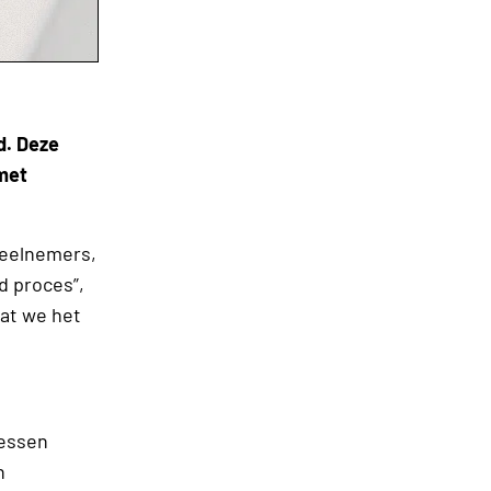
d. Deze
 met
deelnemers,
d proces”,
dat we het
cessen
n