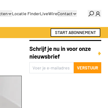
cten
Locatie Finder
LiveWire
Contact
gids
Over ons
gids
Adverteren
START ABONNEMENT
Abonnementen
Schrijf je nu in voor onze
nieuwsbrief
VERSTUUR