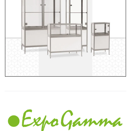
Item
1
of
1