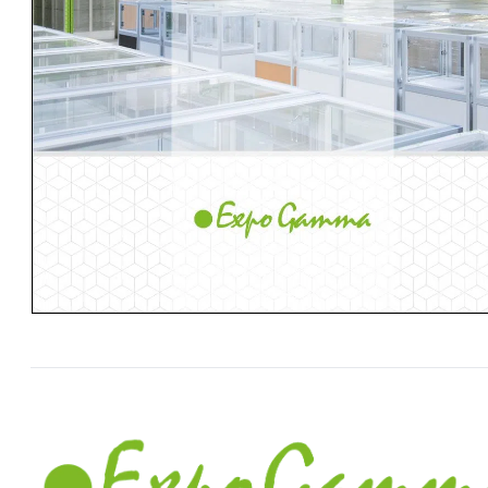
Item
1
of
1