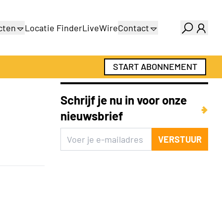
cten
Locatie Finder
LiveWire
Contact
gids
Over ons
gids
Adverteren
START ABONNEMENT
Abonnementen
Schrijf je nu in voor onze
nieuwsbrief
VERSTUUR