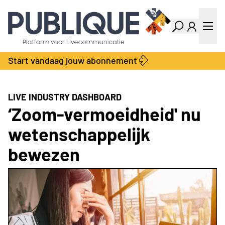
Industry Dashboard
Vacatures
Kalender
Producten
Start vandaag jouw abonnement
Locatie Finder
Bedrijvengids
LiveWire
Productengids
Contact
LIVE INDUSTRY DASHBOARD
Over ons
‘Zoom-vermoeidheid' nu
Adverteren
wetenschappelijk
Abonnementen
bewezen