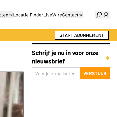
cten
Locatie Finder
LiveWire
Contact
gids
Over ons
gids
Adverteren
START ABONNEMENT
Abonnementen
Schrijf je nu in voor onze
nieuwsbrief
VERSTUUR