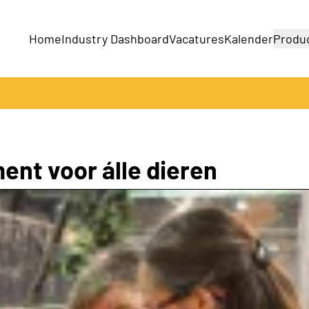
Home
Industry Dashboard
Vacatures
Kalender
Produ
Bedrijven
Producten
nt voor álle dieren