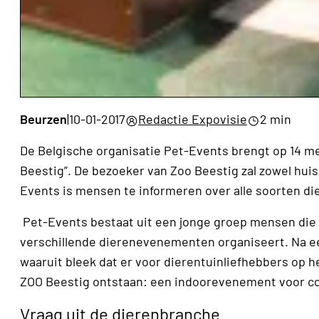
Beurzen
|
10-01-2017
Redactie Expovisie
2 min
De Belgische organisatie Pet-Events brengt op 14 m
Beestig”. De bezoeker van Zoo Beestig zal zowel hui
Events is mensen te informeren over alle soorten d
Pet-Events bestaat uit een jonge groep mensen die zi
verschillende dierenevenementen organiseert. Na e
waaruit bleek dat er voor dierentuinliefhebbers op he
ZOO Beestig ontstaan: een indoorevenement voor co
Vraag uit de dierenbranche