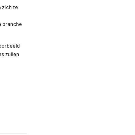
 zich te
de branche
oorbeeld
es zullen