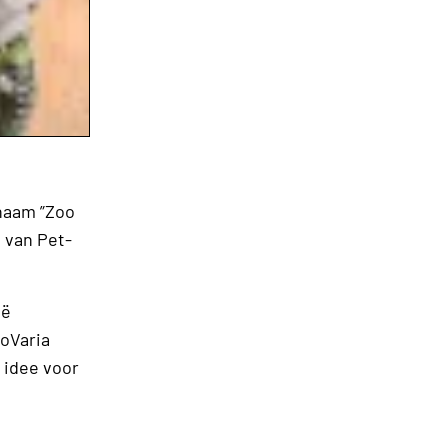
 naam ”Zoo
 van Pet-
ië
oVaria
t idee voor