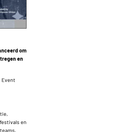
lanceerd om
rtregen en
e Event
tie,
festivals en
eteams,