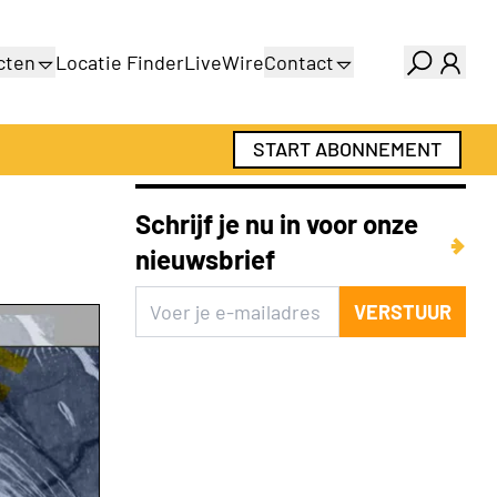
cten
Locatie Finder
LiveWire
Contact
gids
Over ons
gids
Adverteren
START ABONNEMENT
Abonnementen
Schrijf je nu in voor onze
nieuwsbrief
VERSTUUR