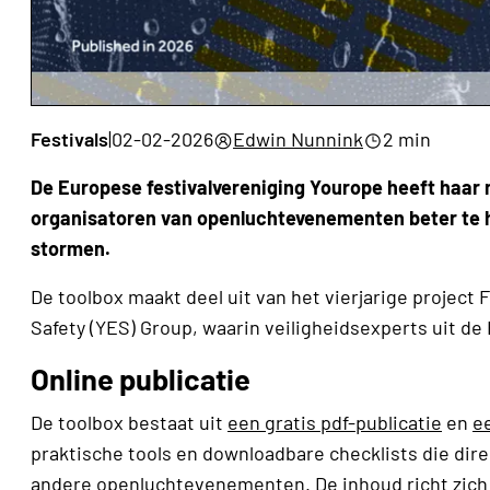
Festivals
|
02-02-2026
Edwin Nunnink
2 min
De Europese festivalvereniging Yourope heeft haar
organisatoren van openluchtevenementen beter te he
stormen.
De toolbox maakt deel uit van het vierjarige project 
Safety (YES) Group, waarin veiligheidsexperts uit d
Online publicatie
De toolbox bestaat uit
een gratis pdf-publicatie
en
e
praktische tools en downloadbare checklists die direc
andere openluchtevenementen. De inhoud richt zich 