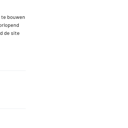
p te bouwen
oorlopend
d de site