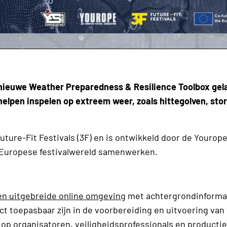
 nieuwe Weather Preparedness & Resilience Toolbox ge
lpen inspelen op extreem weer, zoals hittegolven, sto
Future-Fit Festivals (3F) en is ontwikkeld door de Yourop
e Europese festivalwereld samenwerken.
en uitgebreide online omgeving
met achtergrondinforma
t toepasbaar zijn in de voorbereiding en uitvoering van 
op organisatoren, veiligheidsprofessionals en producti