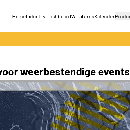
Home
Industry Dashboard
Vacatures
Kalender
Produ
Bedrijven
Producten
 voor weerbestendige events