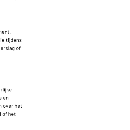
ment,
ie tijdens
erslag of
rlijke
s en
n over het
 of het