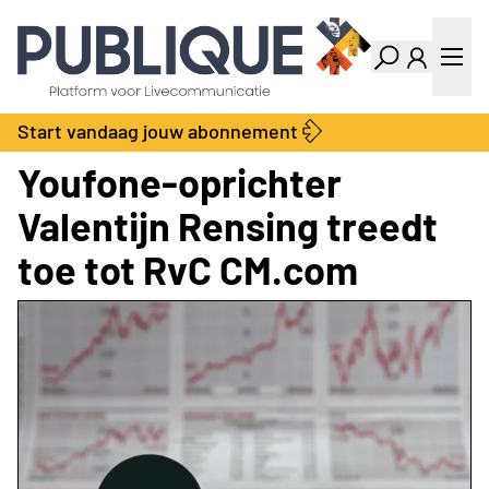
Industry Dashboard
Vacatures
Kalender
Producten
Start vandaag jouw abonnement
Locatie Finder
Bedrijvengids
Youfone-oprichter
LiveWire
Productengids
Contact
Valentijn Rensing treedt
Over ons
toe tot RvC CM.com
Adverteren
Abonnementen