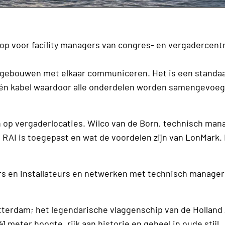
op voor facility managers van congres- en vergadercentr
n gebouwen met elkaar communiceren. Het is een standaa
e één kabel waardoor alle onderdelen worden samengevoe
 op vergaderlocaties. Wilco van de Born, technisch man
RAI is toegepast en wat de voordelen zijn van LonMark.
 en installateurs en netwerken met technisch manager
erdam; het legendarische vlaggenschip van de Holland
1 meter hoogte, rijk aan historie en geheel in oude stijl