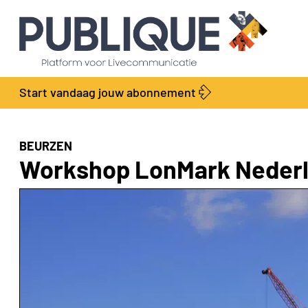
Start vandaag jouw abonnement
BEURZEN
Workshop LonMark Neder