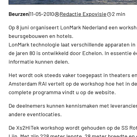
Beurzen
|
11-05-2010
Redactie Expovisie
2 min
Op 8 juni organiseert LonMark Nederland een worksh
beursgebouwen en hotels.
LonMark technologie laat verschillende apparaten i
de jaren 80 is ontwikkeld door Echelon. In essenti
informatie kunnen delen.
Het wordt ook steeds vaker toegepast in theaters en
Amsterdam RAI vertelt op de workshop hoe het in de 
complete programma vindt u op de website.
De deelnemers kunnen kennismaken met leveranciers
andere eventlocaties.
De Xs2HiTek workshop wordt gehouden op de SS Rott
Lijn. Met zijn 228 meter lengte, 28 meter breedte en 4