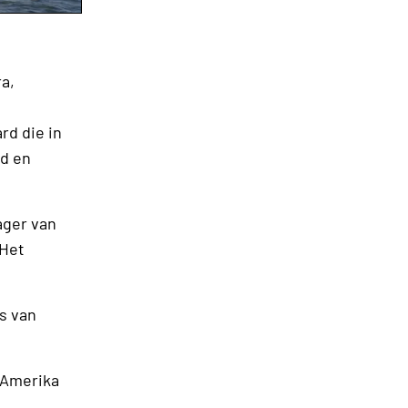
a,
rd die in
gd en
ager van
 Het
s van
 Amerika