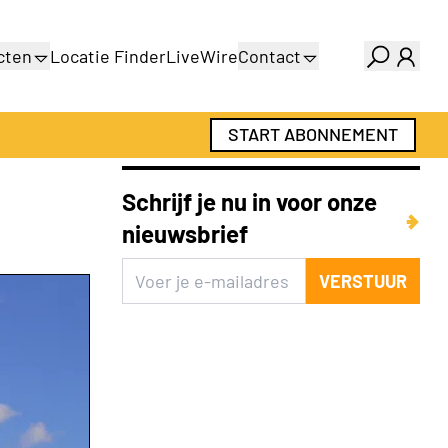
cten
Locatie Finder
LiveWire
Contact
gids
Over ons
gids
Adverteren
START ABONNEMENT
Abonnementen
Schrijf je nu in voor onze
nieuwsbrief
VERSTUUR