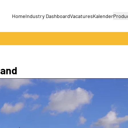
Home
Industry Dashboard
Vacatures
Kalender
Produ
Bedrijven
Producten
land