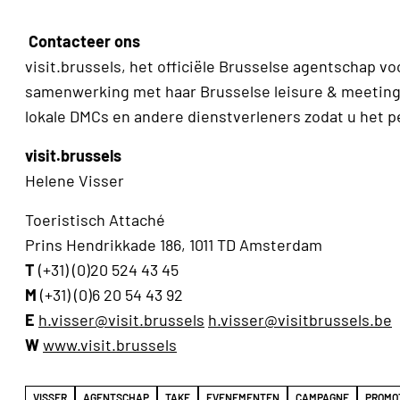
Contacteer ons
visit.brussels, het officiële Brusselse agentschap vo
samenwerking met haar Brusselse leisure & meeting c
lokale DMCs en andere dienstverleners zodat u het 
visit.brussels
Helene Visser
Toeristisch Attaché
Prins Hendrikkade 186, 1011 TD Amsterdam
T
(+31) (0)20 524 43 45
M
(+31) (0)6 20 54 43 92
E
h.visser@visit.brussels
h.visser@visitbrussels.be
W
www.visit.brussels
VISSER
AGENTSCHAP
TAKE
EVENEMENTEN
CAMPAGNE
PROMO