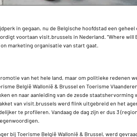
ijdperk in gegaan, nu de Belgische hoofdstad een geheel
rdigt voortaan visit.brussels in Nederland. ”Where will 
on marketing organisatie van start gaat.
romotie van het hele land, maar om politieke redenen w
oerisme België Wallonië & Brussel en Toerisme Vlaanderen
ekken en naar aanleiding van de zesde staatshervorming 
ket van visit.brussels werd flink uitgebreid en het ag
elijker te profileren. Vandaag de dag zijn er dus 3 (regio
rtegenwoordigen.
ager bij Toerisme België Wallonië & Brussel, werd gevra