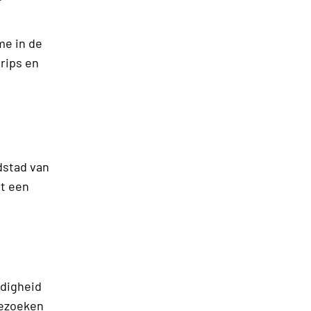
me in de
trips en
fdstad van
ot een
jdigheid
bezoeken