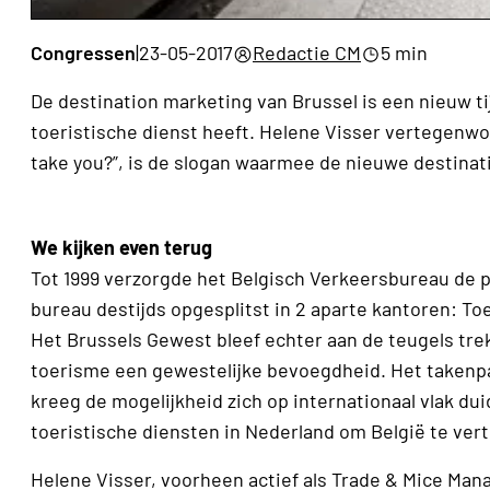
Congressen
|
23-05-2017
Redactie CM
5 min
De destination marketing van Brussel is een nieuw t
toeristische dienst heeft. Helene Visser vertegenwoo
take you?”, is de slogan waarmee de nieuwe destinati
We kijken even terug
Tot 1999 verzorgde het Belgisch Verkeersbureau de p
bureau destijds opgesplitst in 2 aparte kantoren: T
Het Brussels Gewest bleef echter aan de teugels tr
toerisme een gewestelijke bevoegdheid. Het takenpak
kreeg de mogelijkheid zich op internationaal vlak duid
toeristische diensten in Nederland om België te ve
Helene Visser, voorheen actief als Trade & Mice Man