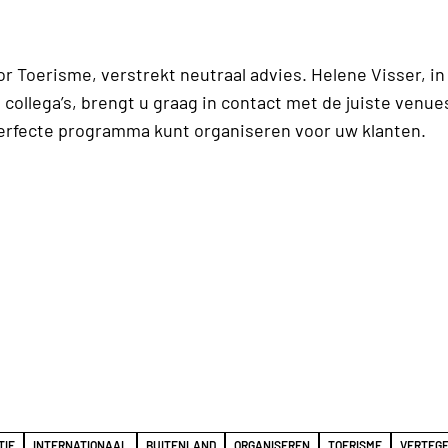
or Toerisme, verstrekt neutraal advies. Helene Visser, in
ollega’s, brengt u graag in contact met de juiste venues
perfecte programma kunt organiseren voor uw klanten.
TIE
INTERNATIONAAL
BUITENLAND
ORGANISEREN
TOERISME
VERTEG