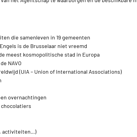
g van het Agentschap te waarborgen en de beschikbare 
teiten die samenleven in 19 gemeenten
Engels is de Brusselaar niet vreemd
l de meest kosmopolitische stad in Europa
n de NAVO
ldwijd (UIA – Union of International Associations)
n
ljoen overnachtingen
5 chocolatiers
 activiteiten…)