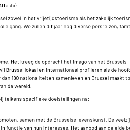
Attaché.
el zowel in het vrijetijdstoerisme als het zakelijk toeris
volle gang. We zullen dit jaar nog diverse persreizen, fam
isme. Het kreeg de opdracht het imago van het Brussels
il Brussel lokaal en internationaal profileren als de hoo
 dan 180 nationaliteiten samenleven en Brussel maakt t
van de wereld.
ij telkens specifieke doelstellingen na:
romoten, samen met de Brusselse levenskunst. De veelzi
 in functie van hun interesses. Het aanbod aan geleide 