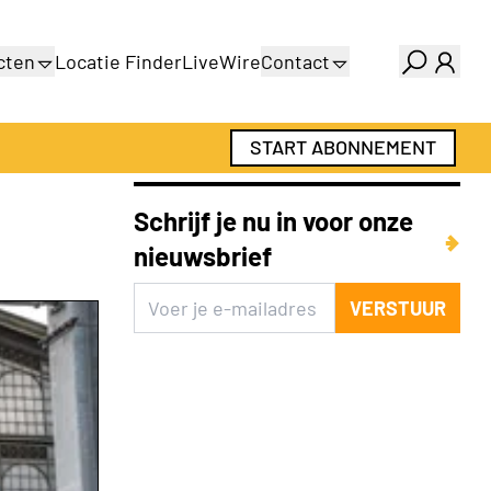
cten
Locatie Finder
LiveWire
Contact
gids
Over ons
gids
Adverteren
START ABONNEMENT
Abonnementen
Schrijf je nu in voor onze
nieuwsbrief
VERSTUUR