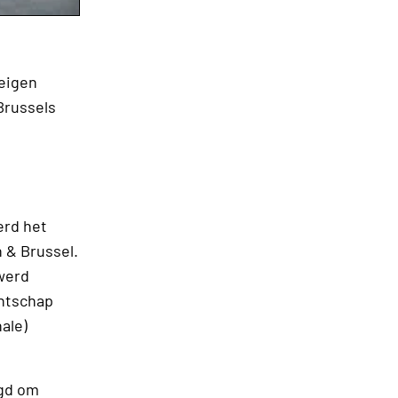
 eigen
Brussels
erd het
 & Brussel.
werd
entschap
nale)
agd om