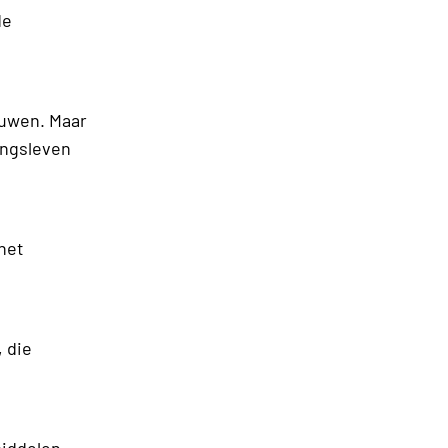
de
ouwen. Maar
ingsleven
het
 die