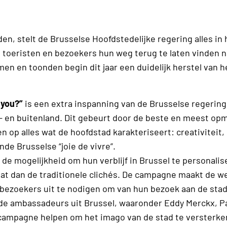
en, stelt de Brusselse Hoofdstedelijke regering alles in
toeristen en bezoekers hun weg terug te laten vinden n
en en toonden begin dit jaar een duidelijk herstel van 
 you?”
is een extra inspanning van de Brusselse regerin
n- en buitenland. Dit gebeurt door de beste en meest opm
en op alles wat de hoofdstad karakteriseert: creativiteit,
de Brusselse “joie de vivre”.
de mogelijkheid om hun verblijf in Brussel te personali
aat dan de traditionele clichés. De campagne maakt de we
n bezoekers uit te nodigen om van hun bezoek aan de sta
de ambassadeurs uit Brussel, waaronder Eddy Merckx, P
e campagne helpen om het imago van de stad te versterke