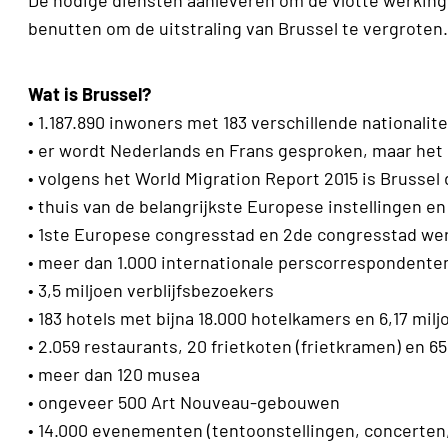
De nodige diensten aanleveren om de vlotte werkin
benutten om de uitstraling van Brussel te vergroten.
Wat is Brussel?
• 1.187.890 inwoners met 183 verschillende nationali
• er wordt Nederlands en Frans gesproken, maar het 
• volgens het World Migration Report 2015 is Brusse
• thuis van de belangrijkste Europese instellingen e
• 1ste Europese congresstad en 2de congresstad were
• meer dan 1.000 internationale perscorrespondente
• 3,5 miljoen verblijfsbezoekers
• 183 hotels met bijna 18.000 hotelkamers en 6,17 mi
• 2.059 restaurants, 20 frietkoten (frietkramen) en 6
• meer dan 120 musea
• ongeveer 500 Art Nouveau-gebouwen
• 14.000 evenementen (tentoonstellingen, concerten,