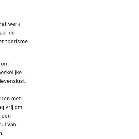
 het werk
aar de
het toerisme
g om
erkelijke
 levenslust,
seren met
g vrij om
d een
aul Van
n.