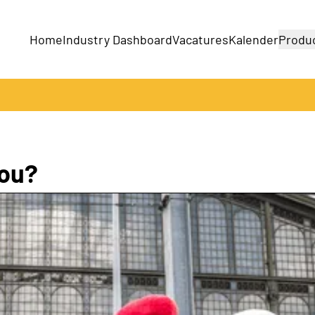
Home
Industry Dashboard
Vacatures
Kalender
Produ
Bedrijven
Producten
you?