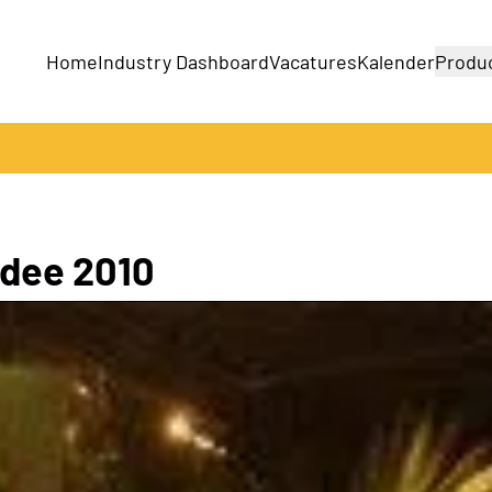
Home
Industry Dashboard
Vacatures
Kalender
Produ
Bedrijven
Producten
Idee 2010