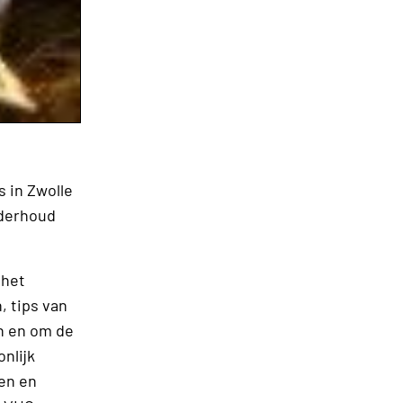
s in Zwolle
nderhoud
 het
, tips van
n en om de
nlijk
ten en