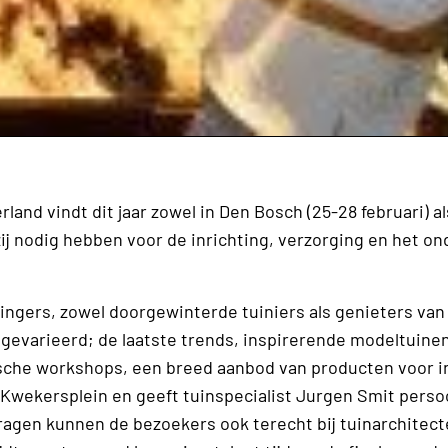
nd vindt dit jaar zowel in Den Bosch (25-28 februari) al
t zij nodig hebben voor de inrichting, verzorging en het o
ingers, zowel doorgewinterde tuiniers als genieters van
gevarieerd; de laatste trends, inspirerende modeltuinen
tische workshops, een breed aanbod van producten voor i
 Kwekersplein en geeft tuinspecialist Jurgen Smit persoo
ragen kunnen de bezoekers ook terecht bij tuinarchitec