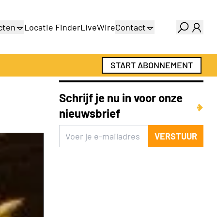
cten
Locatie Finder
LiveWire
Contact
gids
Over ons
gids
Adverteren
START ABONNEMENT
Abonnementen
Schrijf je nu in voor onze
nieuwsbrief
VERSTUUR