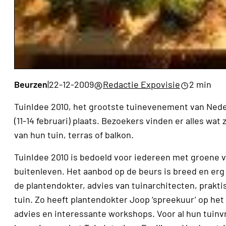
Beurzen
|
22-12-2009
Redactie Expovisie
2 min
TuinIdee 2010, het grootste tuinevenement van Nederla
(11-14 februari) plaats. Bezoekers vinden er alles wa
van hun tuin, terras of balkon.
TuinIdee 2010 is bedoeld voor iedereen met groene v
buitenleven. Het aanbod op de beurs is breed en erg 
de plantendokter, advies van tuinarchitecten, prak
tuin. Zo heeft plantendokter Joop ‘spreekuur’ op het
advies en interessante workshops. Voor al hun tuinv