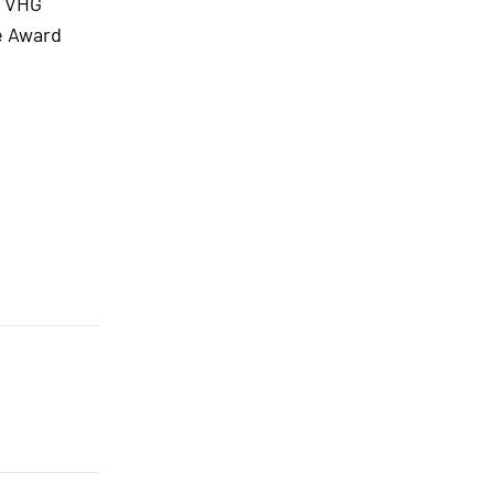
e VHG
e Award