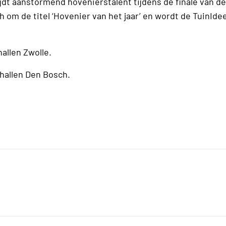
rijdt aanstormend hovenierstalent tijdens de finale van d
 om de titel ‘Hovenier van het jaar’ en wordt de TuinIde
hallen Zwolle.
thallen Den Bosch.