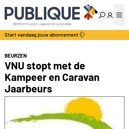
Industry Dashboard
Vacatures
Kalender
Producten
Start vandaag jouw abonnement
Locatie Finder
Bedrijvengids
LiveWire
Productengids
Contact
BEURZEN
Over ons
VNU stopt met de
Adverteren
Kampeer en Caravan
Abonnementen
Jaarbeurs