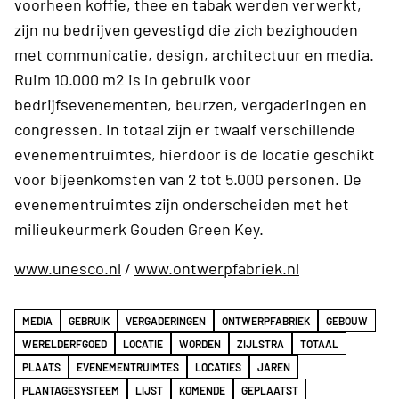
voorheen koffie, thee en tabak werden verwerkt,
zijn nu bedrijven gevestigd die zich bezighouden
met communicatie, design, architectuur en media.
Ruim 10.000 m2 is in gebruik voor
bedrijfsevenementen, beurzen, vergaderingen en
congressen. In totaal zijn er twaalf verschillende
evenementruimtes, hierdoor is de locatie geschikt
voor bijeenkomsten van 2 tot 5.000 personen. De
evenementruimtes zijn onderscheiden met het
milieukeurmerk Gouden Green Key.
www.unesco.nl
/
www.ontwerpfabriek.nl
MEDIA
GEBRUIK
VERGADERINGEN
ONTWERPFABRIEK
GEBOUW
WERELDERFGOED
LOCATIE
WORDEN
ZIJLSTRA
TOTAAL
PLAATS
EVENEMENTRUIMTES
LOCATIES
JAREN
PLANTAGESYSTEEM
LIJST
KOMENDE
GEPLAATST