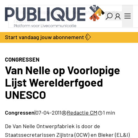
Industry Dashboard
Vacatures
Kalender
Producten
Start vandaag jouw abonnement
Locatie Finder
Bedrijvengids
LiveWire
Productengids
Contact
CONGRESSEN
Over ons
Van Nelle op Voorlopige
Adverteren
Lijst Werelderfgoed
Abonnementen
UNESCO
Congressen
|
07-04-2011
Redactie CM
1 min
De Van Nelle Ontwerpfabriek is door de
Staatssecretarissen Zijlstra (OCW) en Bleker (EL&I)