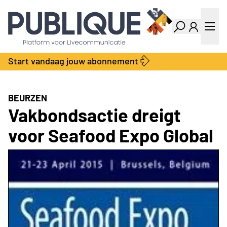
Industry Dashboard
Vacatures
Kalender
Producten
Start vandaag jouw abonnement
Locatie Finder
Bedrijvengids
LiveWire
Productengids
Contact
BEURZEN
Over ons
Vakbondsactie dreigt
Adverteren
voor Seafood Expo Global
Abonnementen