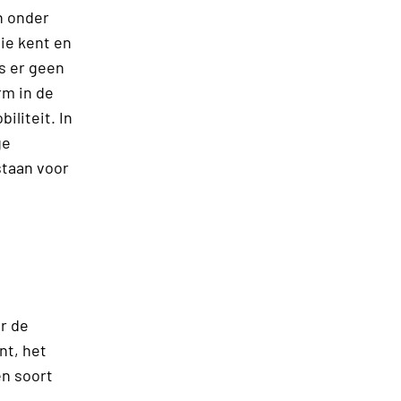
n onder
ie kent en
s er geen
rm in de
iliteit. In
ge
staan voor
r de
nt, het
en soort