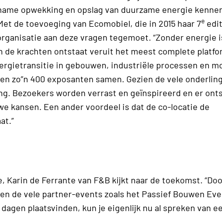
et name opwekking en opslag van duurzame energie kenne
e
et de toevoeging van Ecomobiel, die in 2015 haar 7
edit
organisatie aan deze vragen tegemoet. “Zonder energie i
van de krachten ontstaat veruit het meest complete platfo
rgietransitie in gebouwen, industriële processen en mob
en zo”n 400 exposanten samen. Gezien de vele onderlin
ng. Bezoekers worden verrast en geïnspireerd en er ont
e kansen. Een ander voordeel is dat de co-locatie de
at.”
 Karin de Ferrante van F&B kijkt naar de toekomst. “Doo
ten de vele partner-events zoals het Passief Bouwen Eve
agen plaatsvinden, kun je eigenlijk nu al spreken van e