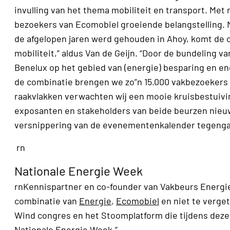
invulling van het thema mobiliteit en transport. M
bezoekers van Ecomobiel groeiende belangstelling. M
de afgelopen jaren werd gehouden in Ahoy, komt de 
mobiliteit,” aldus Van de Geijn. “Door de bundeling 
Benelux op het gebied van (energie) besparing en ene
de combinatie brengen we zo”n 15.000 vakbezoekers 
raakvlakken verwachten wij een mooie kruisbestuivi
exposanten en stakeholders van beide beurzen nieuw
versnippering van de evenementenkalender tegenga
rn
Nationale Energie Week
rnKennispartner en co-founder van Vakbeurs Energie,
combinatie van
Energie
,
Ecomobiel
en niet te verge
Wind congres en het Stoomplatform die tijdens deze d
Nationale Energie Week.”