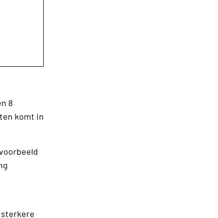
en 8
nten komt in
jvoorbeeld
ng
 sterkere