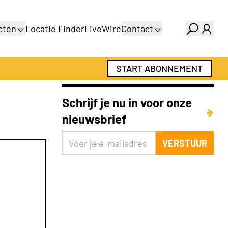
cten
Locatie Finder
LiveWire
Contact
gids
Over ons
gids
Adverteren
START ABONNEMENT
Abonnementen
Schrijf je nu in voor onze
nieuwsbrief
VERSTUUR