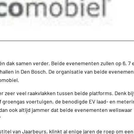
n dak samen verder. Beide evenementen zullen op 6, 7 
nthallen in Den Bosch. De organisatie van beide eveneme
omobiel.
er zeer veel raakvlakken tussen beide platforms. Denk bi
f groengas voertuigen, de benodigde EV laad- en meteri
 dan ook altijd jammer dat beide evenementen weliswaar
”
itel van Jaarbeurs, klinkt al enige jaren de roep om een