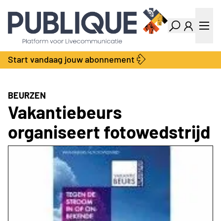
Industry Dashboard
Vacatures
Kalender
Producten
Start vandaag jouw abonnement
Locatie Finder
Bedrijvengids
LiveWire
Productengids
Contact
BEURZEN
Over ons
Vakantiebeurs
Adverteren
organiseert fotowedstrijd
Abonnementen